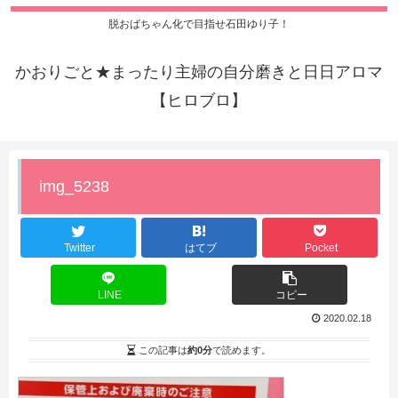
脱おばちゃん化で目指せ石田ゆり子！
かおりごと★まったり主婦の自分磨きと日日アロマ
【ヒロブロ】
img_5238
Twitter
はてブ
Pocket
LINE
コピー
2020.02.18
この記事は
約0分
で読めます。