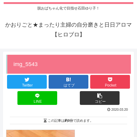
脱おばちゃん化で目指せ石田ゆり子！
かおりごと★まったり主婦の自分磨きと日日アロマ
【ヒロブロ】
img_5543
Twitter
はてブ
Pocket
LINE
コピー
2020.03.20
この記事は
約0分
で読めます。