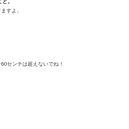
こと。
てますよ。
。
60センチは超えないでね！