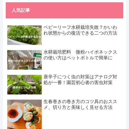
人気記事
ベビーリーフ水耕栽培失敗？かいわ
れ状態からの復活できる二つの方法
水耕栽培肥料 微粉ハイポネックス
の使い方はペットボトルで簡単に
唐辛子につく虫の対策はアナログ対
処が一番！園芸初心者の害虫対策
生春巻きの巻き方のコツ具のおスス
メ、切り方と美味しく見せる方法