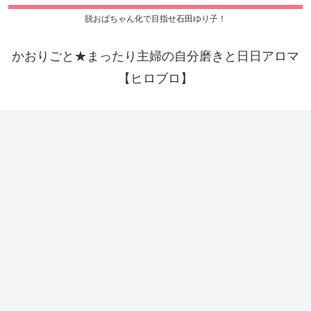
脱おばちゃん化で目指せ石田ゆり子！
かおりごと★まったり主婦の自分磨きと日日アロマ
【ヒロブロ】