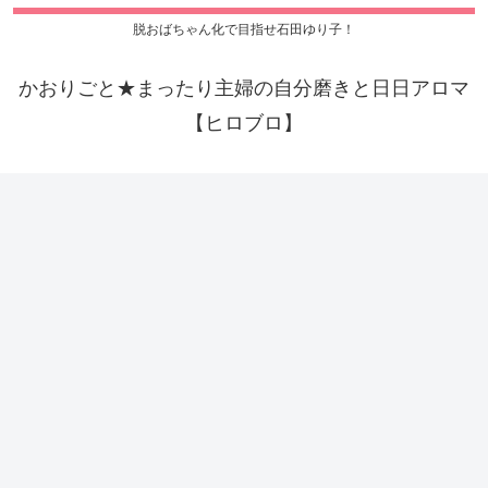
脱おばちゃん化で目指せ石田ゆり子！
かおりごと★まったり主婦の自分磨きと日日アロマ
【ヒロブロ】