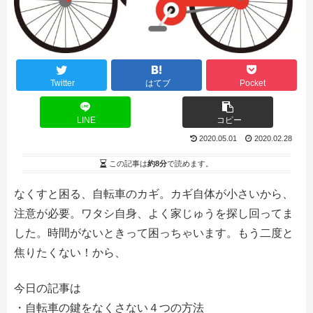
Twitter
はてブ
Pocket
LINE
コピー
2020.05.01
2020.02.28
この記事は
約8分
で読めます。
なくすと困る、自転車のカギ。カギ自体が小さいから、
注意が必要。ワタシ自身、よく家じゅうを探し回ってま
した。時間がないときって困っちゃいます。もう二度と
焦りたくない！から、
今日の記事は
・自転車の鍵をなくさない４つの方法