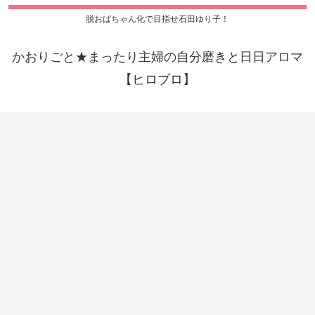
脱おばちゃん化で目指せ石田ゆり子！
かおりごと★まったり主婦の自分磨きと日日アロマ
【ヒロブロ】