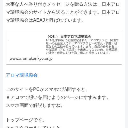
大事な人へ香り付きメッセージを贈る方法は、日本アロ
マ環境協会のサイトから送ることができます。日本アロ
マ環境協会はAEAJと呼ばれています。
（公社） 日本アロマ環境協会
AEAJは内閣府に公益認定された、アロマテラピー関連で
唯一の公益法人です。アロマテラピーの普及・調査・研
究などの活動を行っています。また、自然の香りある豊
かな環境（アロマ環境）を未来につなぐため、自然環境
の保全・創造にむけた取り組みも推進しています。
www.aromakankyo.or.jp
アロマ環境協会
上のサイトをPCかスマホで訪問すると、
＃アロマで想いを届けようのページにすすみます。
スマホ画面で解説しますね。
トップページです。
下へスクロールしていくと