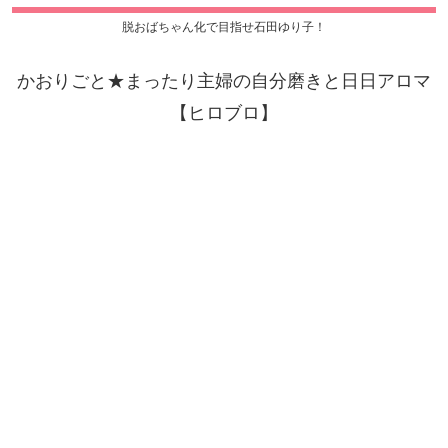
脱おばちゃん化で目指せ石田ゆり子！
かおりごと★まったり主婦の自分磨きと日日アロマ
【ヒロブロ】