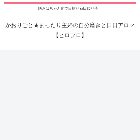
脱おばちゃん化で目指せ石田ゆり子！
かおりごと★まったり主婦の自分磨きと日日アロマ
【ヒロブロ】