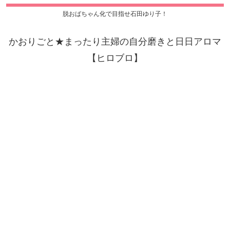
脱おばちゃん化で目指せ石田ゆり子！
かおりごと★まったり主婦の自分磨きと日日アロマ
【ヒロブロ】