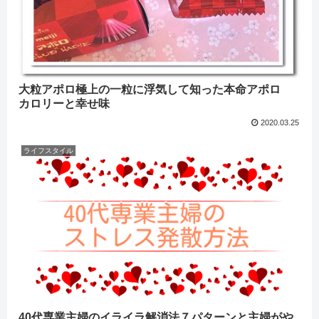
大粒アポロ極上の一粒に浮気して知った本命アポロ
カロリーと幸せ味
2020.03.25
ライフスタイル
40代専業主婦のイライラ解消法７パターンと主婦がや