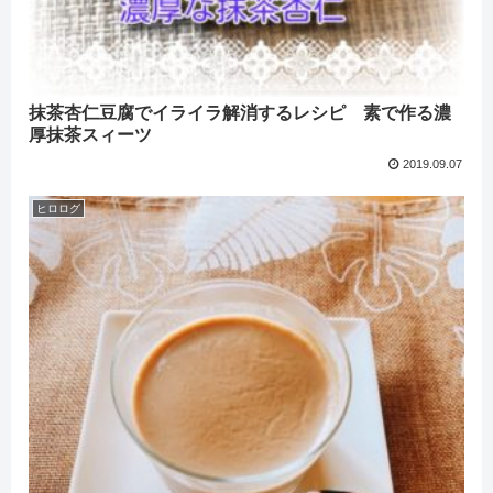
抹茶杏仁豆腐でイライラ解消するレシピ 素で作る濃
厚抹茶スィーツ
2019.09.07
ヒロログ