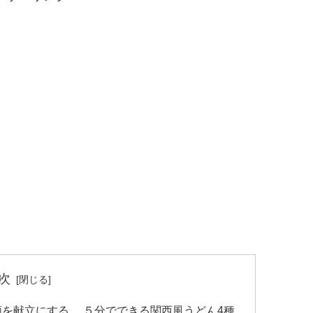
次
類を献立にする ５分でできる関西風うどん4種