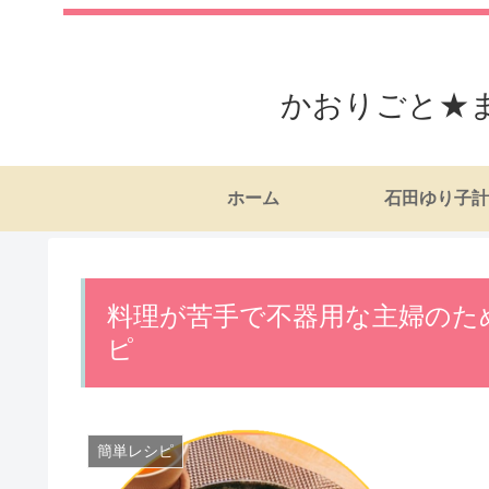
かおりごと★
ホーム
石田ゆり子計
料理が苦手で不器用な主婦のた
ピ
簡単レシピ